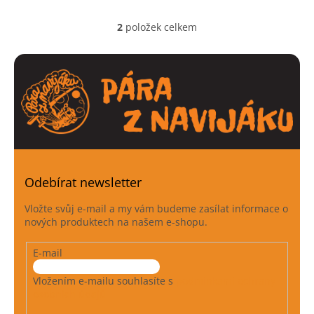
2
položek celkem
O
v
l
á
d
a
c
í
p
r
v
k
Odebírat newsletter
y
v
Vložte svůj e-mail a my vám budeme zasílat informace o
ý
nových produktech na našem e-shopu.
p
i
E-mail
s
u
Vložením e-mailu souhlasíte s
podmínkami ochrany
osobních údajů