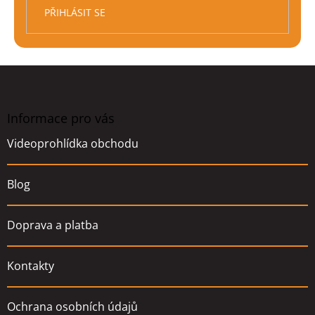
PŘIHLÁSIT SE
Z
á
p
a
Informace pro vás
t
Videoprohlídka obchodu
í
Blog
Doprava a platba
Kontakty
Ochrana osobních údajů