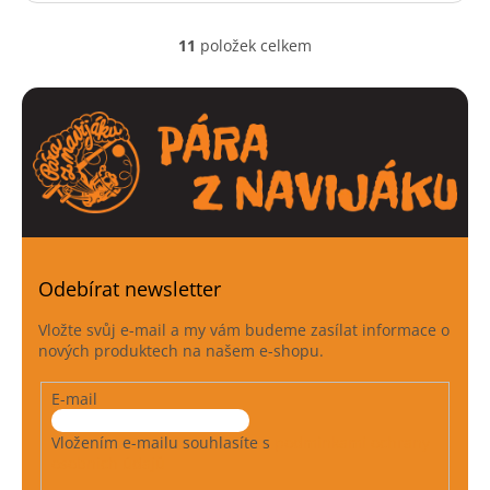
11
položek celkem
O
v
l
á
d
a
c
í
p
r
v
k
Odebírat newsletter
y
v
Vložte svůj e-mail a my vám budeme zasílat informace o
ý
nových produktech na našem e-shopu.
p
i
E-mail
s
u
Vložením e-mailu souhlasíte s
podmínkami ochrany
osobních údajů