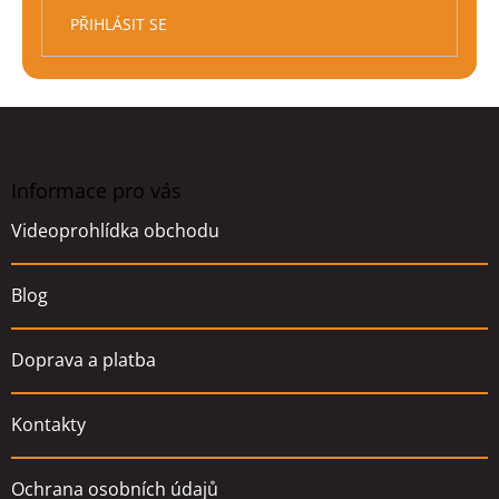
PŘIHLÁSIT SE
Z
á
p
a
Informace pro vás
t
Videoprohlídka obchodu
í
Blog
Doprava a platba
Kontakty
Ochrana osobních údajů