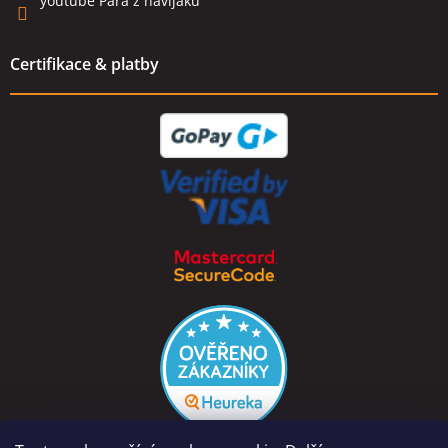
youtube Pára z navijáku
Certifikace & platby