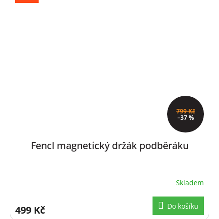
799 Kč
–37 %
Fencl magnetický držák podběráku
Skladem
Do košíku
499 Kč