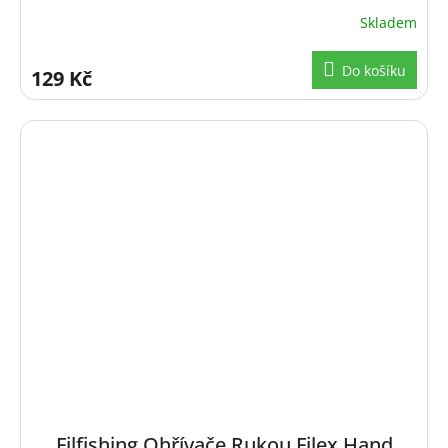
Skladem
Do košíku
129 Kč
Filfishing Ohřívače Rukou Filex Hand