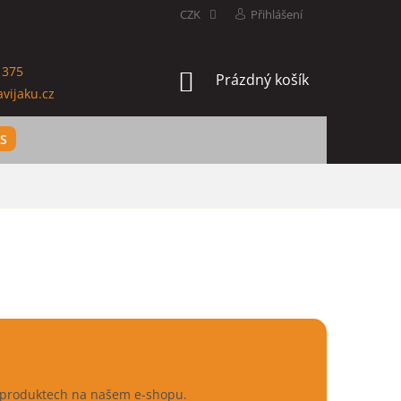
CZK
Přihlášení
 375
NÁKUPNÍ
Prázdný košík
vijaku.cz
KOŠÍK
ES
h produktech na našem e-shopu.