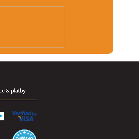
údajů
ace & platby