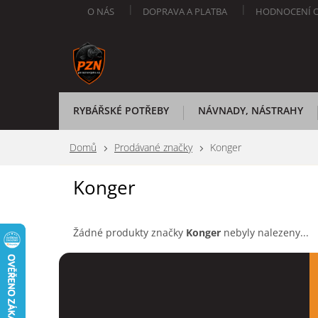
Přejít
O NÁS
DOPRAVA A PLATBA
HODNOCENÍ 
na
obsah
RYBÁŘSKÉ POTŘEBY
NÁVNADY, NÁSTRAHY
Domů
Prodávané značky
Konger
Konger
Žádné produkty značky
Konger
nebyly nalezeny...