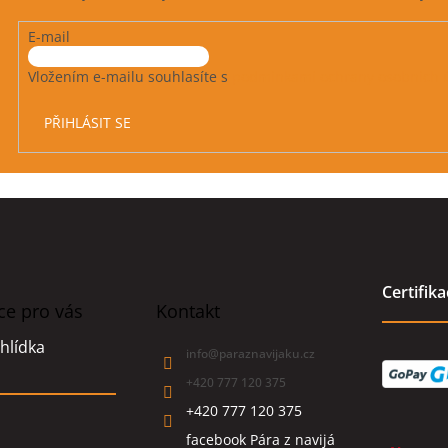
E-mail
Vložením e-mailu souhlasíte s
podmínkami ochrany osobních 
PŘIHLÁSIT SE
Certifik
ce pro vás
Kontakt
hlídka
info
@
paraznavijaku.cz
+420 777 120 375
+420 777 120 375
facebook Pára z navijá