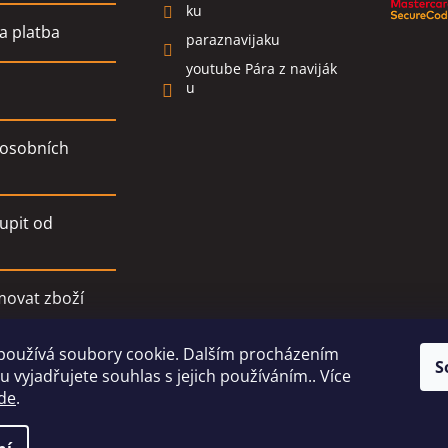
ku
a platba
paraznavijaku
youtube Pára z naviják
u
osobních
upit od
movat zboží
používá soubory cookie. Dalším procházením
í podmínky
S
 vyjadřujete souhlas s jejich používáním.. Více
de
.