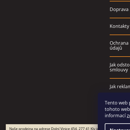
Doprava 
Kontakty
Ochrana 
údajů
Jak odsto
smlouvy
Jak rekla
Tento web 
Obchodn
tohoto webu
informací
z
Naše prodejna na adrese Dolní Vinice 454, 277 41 Kly je otevřena Po-Pá 9-