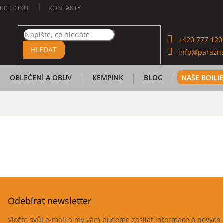
OBCHODU
KONTAKTY
+420 777 120
HLEDAT
info@parazna
OBLEČENÍ A OBUV
KEMPINK
BLOG
NAŠE BOILI
Odebírat newsletter
Vložte svůj e-mail a my vám budeme zasílat informace o novýc