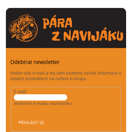
v
l
á
d
a
c
í
p
r
v
k
Odebírat newsletter
y
v
Vložte svůj e-mail a my vám budeme zasílat informace o
ý
nových produktech na našem e-shopu.
p
i
E-mail
s
u
Vložením e-mailu souhlasíte s
podmínkami ochrany
osobních údajů
PŘIHLÁSIT SE