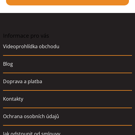
Z
á
p
a
Informace pro vás
t
Videoprohlídka obchodu
í
Blog
Doprava a platba
Kontakty
Ochrana osobních údajů
Jak odstoupit od smlouvy