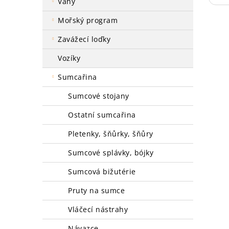
váhy
mořský program
zavážecí loďky
vozíky
sumcařina
sumcové stojany
ostatní sumcařina
pletenky, šňůrky, šňůry
sumcové splávky, bójky
sumcová bižutérie
pruty na sumce
vláčecí nástrahy
návazce