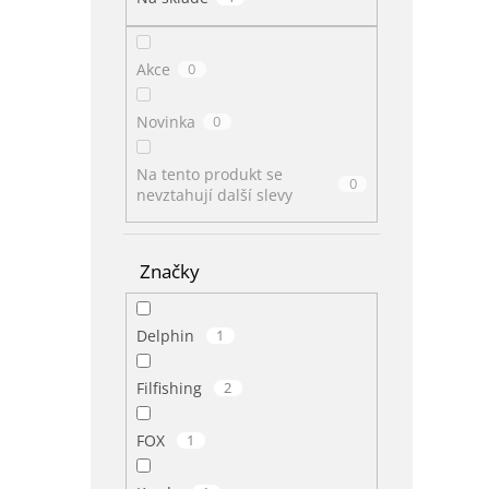
Akce
0
Novinka
0
Na tento produkt se
0
nevztahují další slevy
Značky
Delphin
1
Filfishing
2
FOX
1