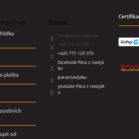
Certifik
ce pro vás
Kontakt
hlídka
info
@
paraznavijaku.cz
+420 777 120 375
+420 777 120 375
facebook Pára z navijá
ku
a platba
paraznavijaku
youtube Pára z naviják
u
osobních
upit od