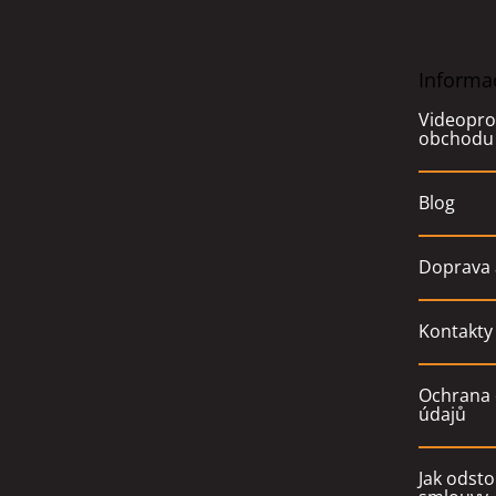
p
a
t
Informa
í
Videopro
obchodu
Blog
Doprava 
Kontakty
Ochrana 
údajů
Jak odsto