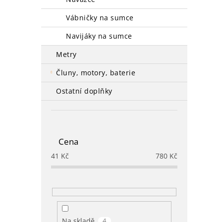
vábničky na sumce
navijáky na sumce
metry
čluny, motory, baterie
ostatní doplňky
Cena
41
Kč
780
Kč
Na skladě
4