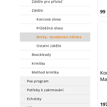
zátěže pro přívlač
zátěže
99
koncová olova
průběžná olova
broky, vyvažovací olůvka
ostatní zátěže
beackleady
krmítka
Ko
method krmítka
Ma
pva program
We
potřeby k zakrmování
echoloty
19