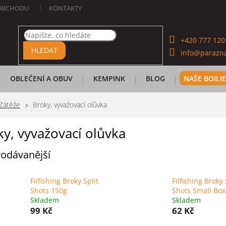
OBCHODU
KONTAKTY
+420 777 120
HLEDAT
info@parazna
OBLEČENÍ A OBUV
KEMPINK
BLOG
NAŠE BOILI
Zátěže
Broky, vyvažovací olůvka
y, vyvažovací olůvka
odávanější
Filfishing Broky Split
Filfishing Broky 
Shots 150g
Shots Small Box
Skladem
Skladem
99 Kč
62 Kč