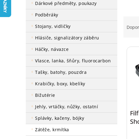
a
dárkové předměty, poukazy
n
podběráky
e
Ř
l
a
stojany, vidličky
Dopo
z
hlásiče, signalizátory záběru
e
V
n
háčky, návazce
ý
í
p
p
vlasce, lanka, šňůry, fluorocarbon
i
r
tašky, batohy, pouzdra
s
o
p
d
krabičky, boxy, kbelíky
r
u
o
k
bižutérie
d
t
jehly, vrtáčky, nůžky, ostatní
u
ů
Fil
k
splávky, kačeny, bójky
Sh
t
ů
zátěže, krmítka