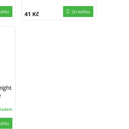
ošíku
Do košíku
41 Kč
ight
e
kladem
ošíku