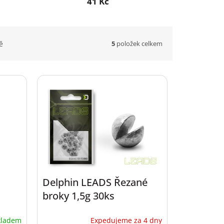
41 Kč
5
položek celkem
ě
Delphin LEADS Řezané
broky 1,5g 30ks
kladem
Expedujeme za 4 dny