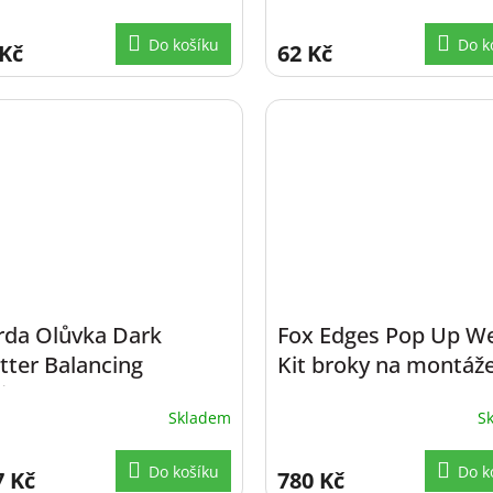
Do košíku
Do k
 Kč
62 Kč
rda Olůvka Dark
Fox Edges Pop Up We
tter Balancing
Kit broky na montáž
ights 0,50g 10ks
Skladem
S
Do košíku
Do k
7 Kč
780 Kč