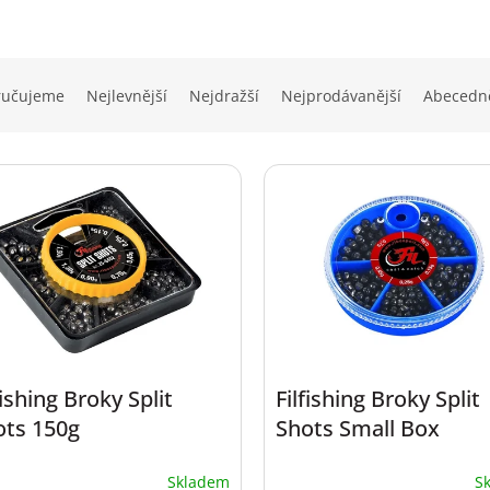
ručujeme
Nejlevnější
Nejdražší
Nejprodávanější
Abecedn
fishing Broky Split
Filfishing Broky Split
ots 150g
Shots Small Box
Skladem
S