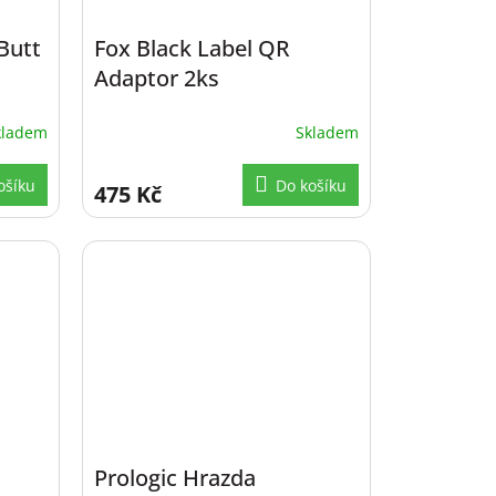
Butt
Fox Black Label QR
Adaptor 2ks
kladem
Skladem
ošíku
Do košíku
475 Kč
Prologic Hrazda