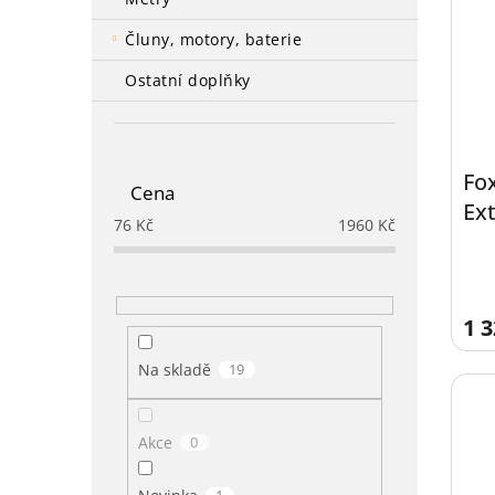
čluny, motory, baterie
ostatní doplňky
Fo
Cena
Ext
76
Kč
1960
Kč
1 3
Na skladě
19
Akce
0
1