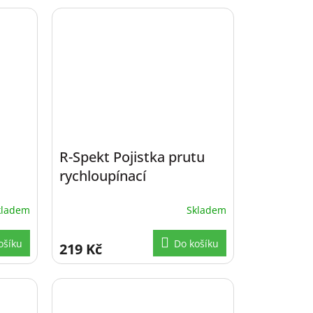
R-Spekt Pojistka prutu
rychloupínací
kladem
Skladem
ošíku
Do košíku
219 Kč