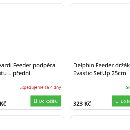
vardi Feeder podpěra
Delphin Feeder držák
tu L přední
Evastic SetUp 25cm
Expedujeme za 4 dny
S
Do košíku
Do k
 Kč
323 Kč