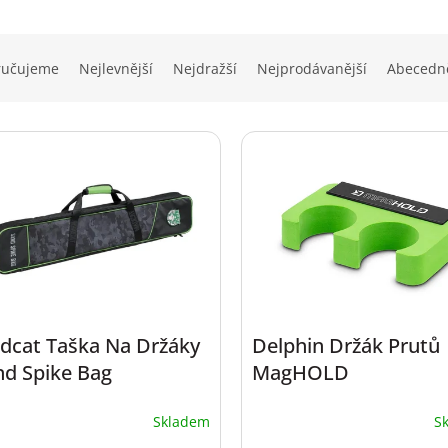
ručujeme
Nejlevnější
Nejdražší
Nejprodávanější
Abecedn
dcat Taška Na Držáky
Delphin Držák Prutů
nd Spike Bag
MagHOLD
Skladem
S