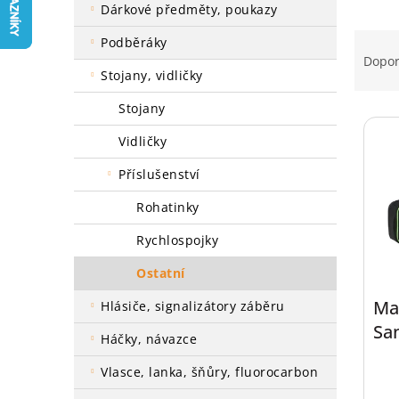
a
dárkové předměty, poukazy
n
Ř
podběráky
e
a
Dopo
l
z
stojany, vidličky
e
stojany
V
n
ý
í
vidličky
p
p
i
r
příslušenství
s
o
rohatinky
p
d
r
u
rychlospojky
o
k
d
t
ostatní
u
ů
Ma
hlásiče, signalizátory záběru
k
Sa
t
háčky, návazce
ů
vlasce, lanka, šňůry, fluorocarbon