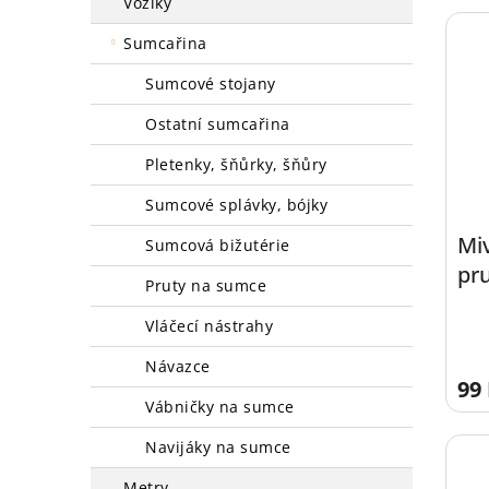
vozíky
sumcařina
sumcové stojany
ostatní sumcařina
pletenky, šňůrky, šňůry
sumcové splávky, bójky
Mi
sumcová bižutérie
pru
pruty na sumce
vláčecí nástrahy
návazce
99
vábničky na sumce
navijáky na sumce
metry