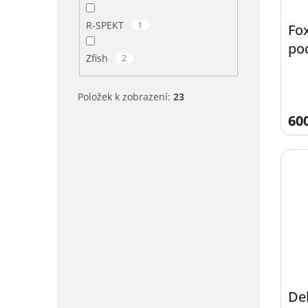
R-SPEKT
1
Fox
po
Zfish
2
Položek k zobrazení:
23
60
De