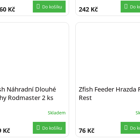
Do košíku
Do k
60 Kč
242 Kč
ish Náhradní Dlouhé
Zfish Feeder Hrazda
hy Rodmaster 2 ks
Rest
Skladem
S
Do košíku
Do k
9 Kč
76 Kč