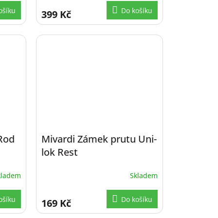
ošíku
Do košíku
399 Kč
 Rod
Mivardi Zámek prutu Uni-
lok Rest
kladem
Skladem
ošíku
Do košíku
169 Kč