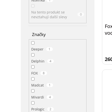
Novinka
Na tento produkt se
0
nevztahují další slevy
Fox
vo
Značky
QR 
Deeper
1
26
Delphin
4
FOX
8
Madcat
1
Mivardi
4
Prologic
2