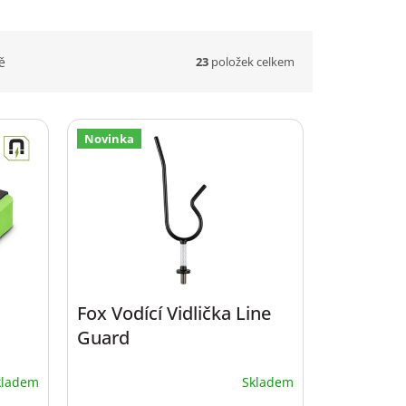
23
položek celkem
ě
Novinka
Fox Vodící Vidlička Line
Guard
kladem
Skladem