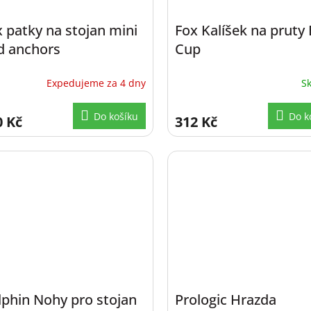
 patky na stojan mini
Fox Kalíšek na pruty 
d anchors
Cup
Expedujeme za 4 dny
S
Do košíku
Do k
0 Kč
312 Kč
lphin Nohy pro stojan
Prologic Hrazda