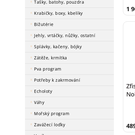
tašky, batohy, pouzdra
1 9
krabičky, boxy, kbelíky
bižutérie
jehly, vrtáčky, nůžky, ostatní
splávky, kačeny, bójky
zátěže, krmítka
pva program
potřeby k zakrmování
Zf
echoloty
No
váhy
mořský program
48
zavážecí loďky