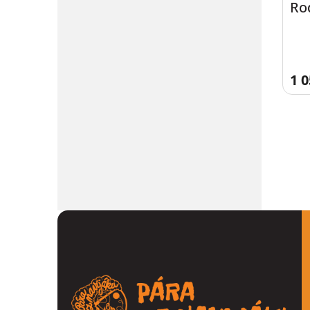
Ro
70
1 0