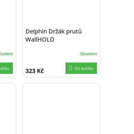
Delphin Držák prutů
WallHOLD
kladem
Skladem
ošíku
Do košíku
323 Kč