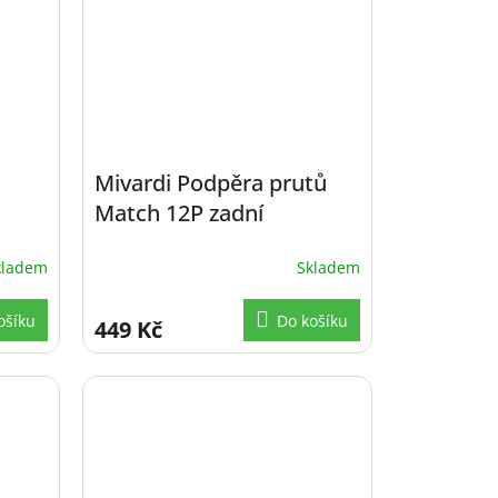
Mivardi Podpěra prutů
Match 12P zadní
kladem
Skladem
ošíku
Do košíku
449 Kč