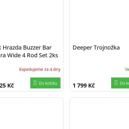
x Hrazda Buzzer Bar
Deeper Trojnožka
ra Wide 4 Rod Set 2ks
Expedujeme za 4 dny
S
Do košíku
Do k
25 Kč
1 799 Kč