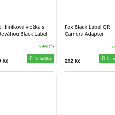
 Hliníková vložka s
Fox Black Label QR
dováhou Black Label
Camera Adapter
Spirit Bubble
Skladem
S
Do košíku
Do k
0 Kč
262 Kč