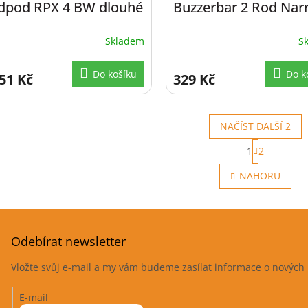
dpod RPX 4 BW dlouhé
Buzzerbar 2 Rod Nar
-140cm
1pcs 20 cm
Skladem
S
Do košíku
Do k
51 Kč
329 Kč
NAČÍST DALŠÍ 2
S
1
2
t
O
r
v
NAHORU
á
l
n
á
k
d
o
a
v
c
á
Odebírat newsletter
í
n
p
í
Vložte svůj e-mail a my vám budeme zasílat informace o novýc
r
v
E-mail
k