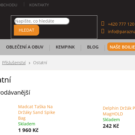
OBCHODU
KONTAKTY
+420 777 120
HLEDAT
info@parazna
OBLEČENÍ A OBUV
KEMPINK
BLOG
NAŠE BOILI
Příslušenství
Ostatní
tní
odávanější
Madcat Taška Na
Delphin Držák 
Držáky Sand Spike
MagHOLD
Bag
Skladem
Skladem
242 Kč
1 960 Kč