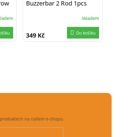
row
Buzzerbar 2 Rod 1pcs
24,5 cm
kladem
Skladem
ošíku
Do košíku
349 Kč
h produktech na našem e-shopu.