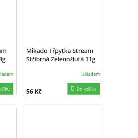
eam
Mikado Třpytka Stream
8g
Stříbrná Zelenožlutá 11g
kladem
Skladem
ošíku
Do košíku
56 Kč