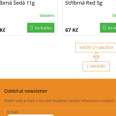
íbrná Šedá 11g
Stříbrná Red 5g
Skladem
S
Do košíku
Do k
 Kč
67 Kč
NAČÍST 21 DALŠÍCH
S
1
3
t
O
r
v
NAHORU
á
l
n
á
k
d
o
a
v
c
á
Odebírat newsletter
í
n
p
í
Vložte svůj e-mail a my vám budeme zasílat informace o novýc
r
v
E-mail
k