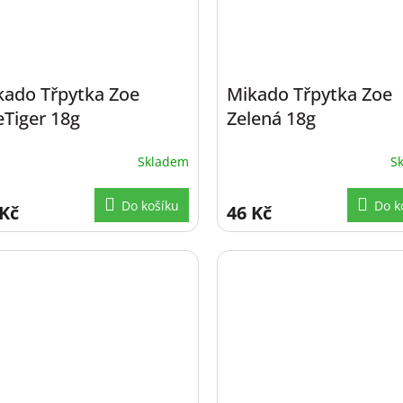
kado Třpytka Zoe
Mikado Třpytka Zoe
eTiger 18g
Zelená 18g
Skladem
S
Do košíku
Do k
 Kč
46 Kč