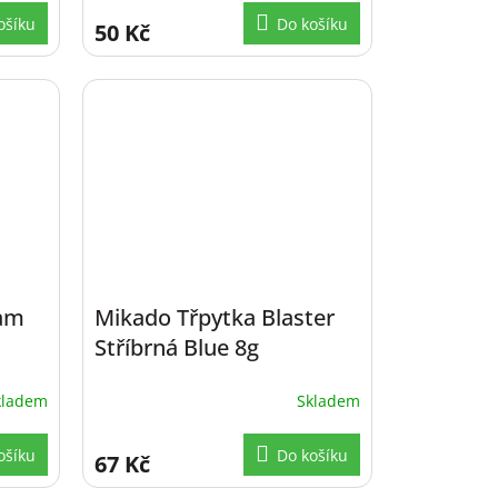
ošíku
Do košíku
50 Kč
eam
Mikado Třpytka Blaster
Stříbrná Blue 8g
kladem
Skladem
ošíku
Do košíku
67 Kč