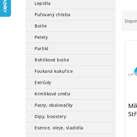
a
lepidla
n
Ř
pufovaný chleba
e
a
Dopo
l
z
boilie
e
pelety
V
n
ý
í
partikl
p
p
i
r
rohlíkové boilie
s
o
foukaná kukuřice
p
d
r
u
extrůdy
o
k
d
t
krmítkové směsi
u
ů
Mi
pasty, obalovačky
k
Stř
t
dipy, boostery
ů
esence, oleje, sladidla