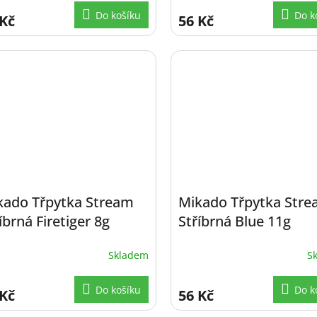
Do košíku
Do k
 Kč
56 Kč
kado Třpytka Stream
Mikado Třpytka Str
íbrná Firetiger 8g
Stříbrná Blue 11g
Skladem
S
Do košíku
Do k
 Kč
56 Kč