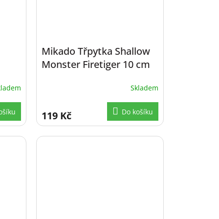
Mikado Třpytka Shallow
Monster Firetiger 10 cm
30g
kladem
Skladem
ošíku
Do košíku
119 Kč