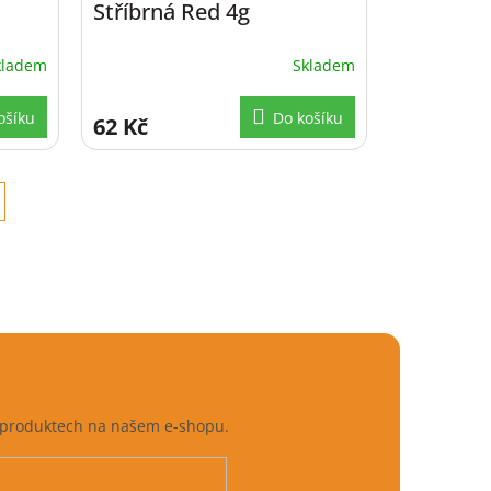
Stříbrná Red 4g
kladem
Skladem
ošíku
Do košíku
62 Kč
h produktech na našem e-shopu.