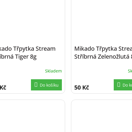
kado Třpytka Stream
Mikado Třpytka Str
íbrná Tiger 8g
Stříbrná Zelenožlutá 
Skladem
S
Do košíku
Do k
 Kč
50 Kč