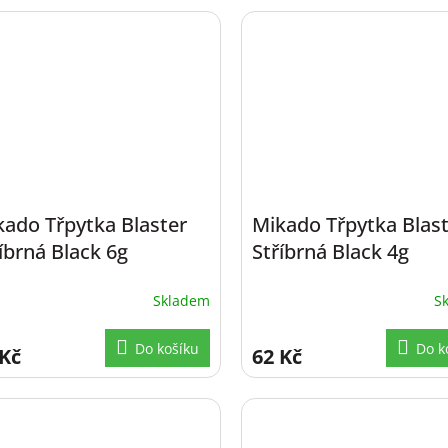
kado Třpytka Blaster
Mikado Třpytka Blas
íbrná Black 6g
Stříbrná Black 4g
Skladem
S
Do košíku
Do k
 Kč
62 Kč