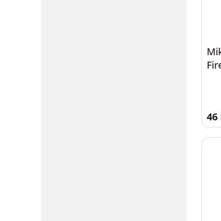
Mi
Fir
46