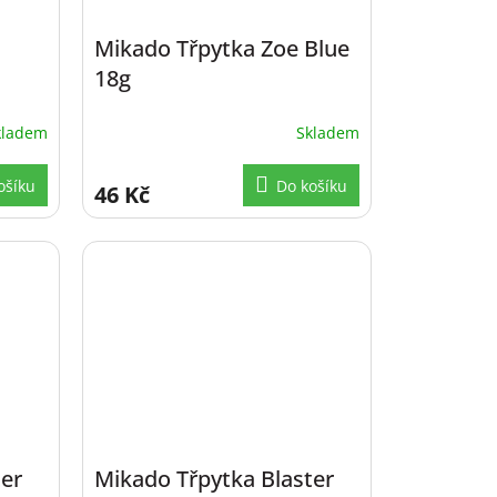
Mikado Třpytka Zoe Blue
18g
kladem
Skladem
ošíku
Do košíku
46 Kč
ter
Mikado Třpytka Blaster