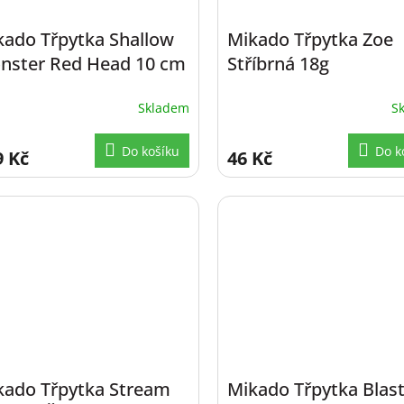
kado Třpytka Shallow
Mikado Třpytka Zoe
nster Red Head 10 cm
Stříbrná 18g
g
Skladem
S
Do košíku
Do k
9 Kč
46 Kč
kado Třpytka Stream
Mikado Třpytka Blas