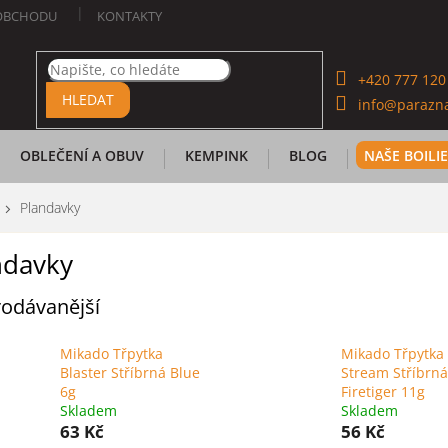
OBCHODU
KONTAKTY
+420 777 120
HLEDAT
info@parazna
OBLEČENÍ A OBUV
KEMPINK
BLOG
NAŠE BOILI
Plandavky
ndavky
odávanější
Mikado Třpytka
Mikado Třpytka
Blaster Stříbrná Blue
Stream Stříbrná
6g
Firetiger 11g
Skladem
Skladem
63 Kč
56 Kč