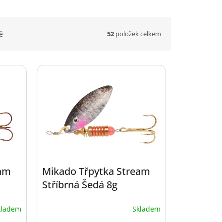
52
položek celkem
ě
eam
Mikado Třpytka Stream
Stříbrná Šedá 8g
kladem
Skladem