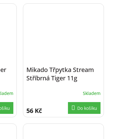
ter
Mikado Třpytka Stream
Stříbrná Tiger 11g
kladem
Skladem
ošíku
Do košíku
56 Kč