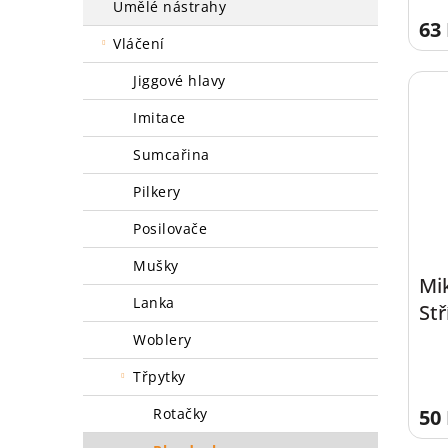
umělé nástrahy
63
vláčení
jiggové hlavy
imitace
sumcařina
pilkery
posilovače
mušky
Mi
lanka
Stř
woblery
třpytky
50
rotačky