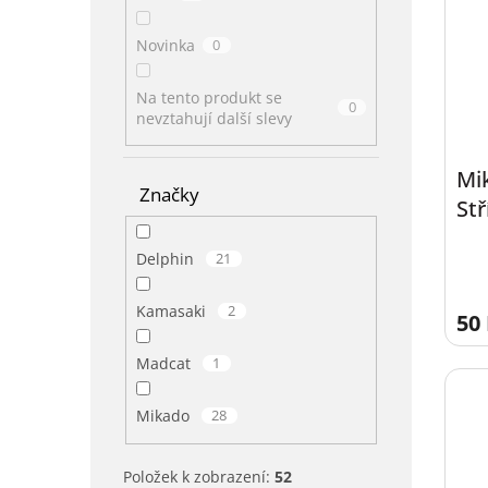
Novinka
0
Na tento produkt se
0
nevztahují další slevy
Mi
Značky
Stř
Delphin
21
Kamasaki
2
50
Madcat
1
Mikado
28
Položek k zobrazení:
52