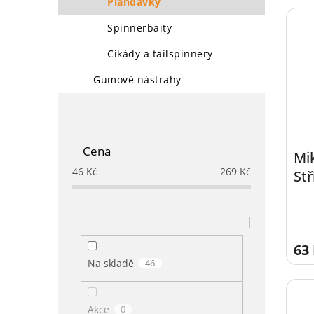
plandavky
spinnerbaity
cikády a tailspinnery
gumové nástrahy
Cena
Mi
46
Kč
269
Kč
Stř
63
Na skladě
46
Akce
0