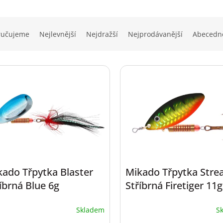
ručujeme
Nejlevnější
Nejdražší
Nejprodávanější
Abecedn
kado Třpytka Blaster
Mikado Třpytka Str
íbrná Blue 6g
Stříbrná Firetiger 11g
Skladem
S