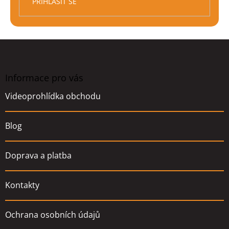
PŘIHLÁSIT SE
Z
á
p
a
Informace pro vás
t
Videoprohlídka obchodu
í
Blog
Doprava a platba
Kontakty
Ochrana osobních údajů