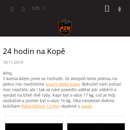
Přejít
NÁKUP
na
CZK
obsah
KOŠÍK
24 hodin na Kopě
18.11.2019
Ahoj,
S kamarádem jsme se rozhodli, že alespoň letos jednou na
jednu noc navštívíme
Jezero Velká Kopa
. Bohužel nám počasí
moc nepřálo, ale i tak se nám povedlo udělat pár záběrů a
vyndat na břeh dvě ryby. Kapr byl o váze 17 kg, což je můj
osobáček a jeseter byl o váze 16 kg. Oba neodolali dvěma
kuličkám
Ryba-Oliheň 13 mm
obalené v
pastě
.