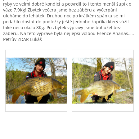
ryby ve velmi dobré kondici a potvrdil to i tento menší šupík o
váze 7.9Kg! Zbytek večera jsme bez záběru a vyčerpáni
uleháme do lehátek. Druhou noc po krátkém spánku se mi
podařilo dostat do podložky ještě jednoho kapříka který vážil
také něco okolo 8Kg. Po zbytek výpravy jsme bohužel bez
záběru. Na této výpravě byla nejlepší volbou Esence Ananas…..
Petrův ZDAR Lukáš