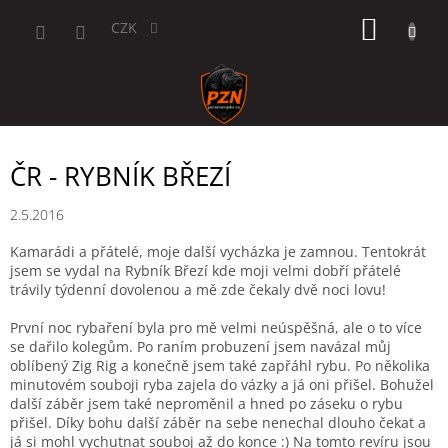
Přejít
NÁKUP
na
CZK
obsah
KOŠÍK
ČR - RYBNÍK BŘEZÍ
2.5.2016
Kamarádi a přátelé, moje další vycházka je zamnou. Tentokrát
jsem se vydal na Rybník Březí kde moji velmi dobří přátelé
trávily týdenní dovolenou a mě zde čekaly dvě noci lovu!
První noc rybaření byla pro mě velmi neúspěšná, ale o to více
se dařilo kolegům. Po raním probuzení jsem navázal můj
oblíbený Zig Rig a konečně jsem také zapřáhl rybu. Po několika
minutovém souboji ryba zajela do vázky a já oni přišel. Bohužel
další záběr jsem také neproměnil a hned po záseku o rybu
přišel. Díky bohu další záběr na sebe nenechal dlouho čekat a
já si mohl vychutnat souboj až do konce :) Na tomto revíru jsou