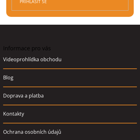
PŘIHLÁSIT SE
Z
á
p
a
Informace pro vás
t
Videoprohlídka obchodu
í
Blog
Doprava a platba
Kontakty
Ochrana osobních údajů