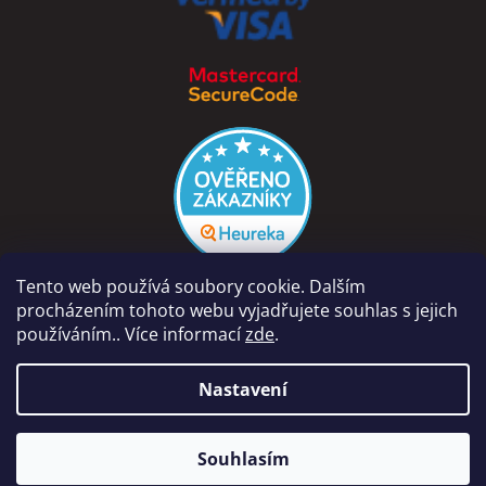
Tento web používá soubory cookie. Dalším
procházením tohoto webu vyjadřujete souhlas s jejich
používáním.. Více informací
zde
.
Vytvořil Shoptet
Nastavení
Copyright 2026
PÁRA Z NAVIJÁKU - Ondřej Rutkowski
.
Naše prodejna na adrese Dolní Vinice 454, 277 41 Kly je otevřena
Souhlasím
Všechna práva vyhrazena.
Po-Pá 9-18hod, So 8-12hod.