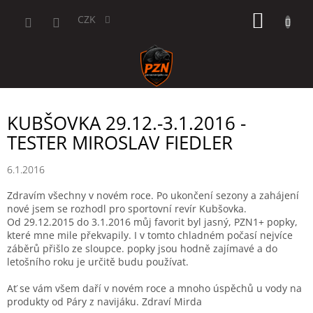
Přejít
NÁKUP
na
CZK
obsah
KOŠÍK
KUBŠOVKA 29.12.-3.1.2016 -
TESTER MIROSLAV FIEDLER
6.1.2016
Zdravím všechny v novém roce. Po ukončení sezony a zahájení
nové jsem se rozhodl pro sportovní revír Kubšovka.
Od 29.12.2015 do 3.1.2016 můj favorit byl jasný, PZN1+ popky,
které mne mile překvapily. I v tomto chladném počasí nejvíce
záběrů přišlo ze sloupce. popky jsou hodně zajímavé a do
letošního roku je určitě budu používat.
Ať se vám všem daří v novém roce a mnoho úspěchů u vody na
produkty od Páry z navijáku. Zdraví Mirda