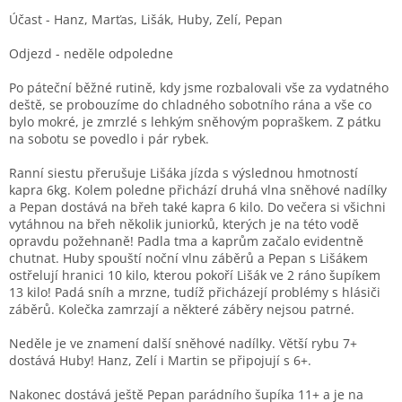
Účast - Hanz, Marťas, Lišák, Huby, Zelí, Pepan
Odjezd - neděle odpoledne
Po páteční běžné rutině, kdy jsme rozbalovali vše za vydatného
deště, se probouzíme do chladného sobotního rána a vše co
bylo mokré, je zmrzlé s lehkým sněhovým popraškem. Z pátku
na sobotu se povedlo i pár rybek.
Ranní siestu přerušuje Lišáka jízda s výslednou hmotností
kapra 6kg. Kolem poledne přichází druhá vlna sněhové nadílky
a Pepan dostává na břeh také kapra 6 kilo. Do večera si všichni
vytáhnou na břeh několik juniorků, kterých je na této vodě
opravdu požehnaně! Padla tma a kaprům začalo evidentně
chutnat. Huby spouští noční vlnu záběrů a Pepan s Lišákem
ostřelují hranici 10 kilo, kterou pokoří Lišák ve 2 ráno šupíkem
13 kilo! Padá sníh a mrzne, tudíž přicházejí problémy s hlásiči
záběrů. Kolečka zamrzají a některé záběry nejsou patrné.
Neděle je ve znamení další sněhové nadílky. Větší rybu 7+
dostává Huby! Hanz, Zelí i Martin se připojují s 6+.
Nakonec dostává ještě Pepan parádního šupíka 11+ a je na