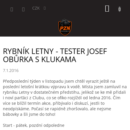
Přejít
NÁKUP
na
CZK
obsah
KOŠÍK
RYBNÍK LETNY - TESTER JOSEF
OBŮRKA S KLUKAMA
7.1.2016
Předposlední týden v listopadu jsem chtěl vyrazit ještě na
poslední letošní krátkou výpravu k vodě. Místa jsem zamluvil na
rybníku Letny v dostatečném předstihu, jelikož se ke mě přidali
i noví parťáci z Clubu, co se ofiko rozjíždí od ledna 2016. Čím
více se blížil termín akce, přibývalo i diskuzí, jestli to
neodpískáme. Počasí se rapidně zhoršovalo, ale nejsme
bábovky a šli jsme do toho!
Start - pátek, pozdní odpoledne