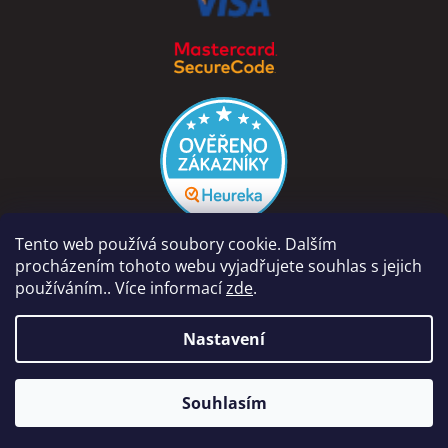
Tento web používá soubory cookie. Dalším
procházením tohoto webu vyjadřujete souhlas s jejich
používáním.. Více informací
zde
.
Vytvořil Shoptet
Nastavení
Copyright 2026
PÁRA Z NAVIJÁKU - Ondřej Rutkowski
.
Naše prodejna na adrese Dolní Vinice 454, 277 41 Kly je otevřena
Souhlasím
Všechna práva vyhrazena.
Po-Pá 9-18hod, So 8-12hod.