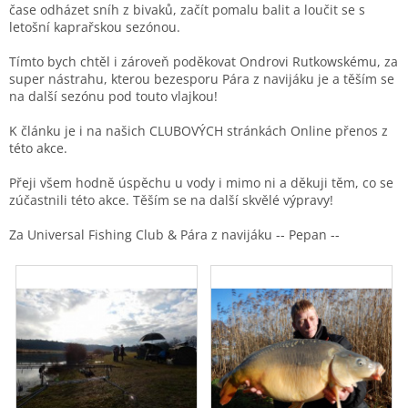
čase odházet sníh z bivaků, začít pomalu balit a loučit se s
letošní kaprařskou sezónou.
Tímto bych chtěl i zároveň poděkovat Ondrovi Rutkowskému, za
super nástrahu, kterou bezesporu Pára z navijáku je a těším se
na další sezónu pod touto vlajkou!
K článku je i na našich CLUBOVÝCH stránkách Online přenos z
této akce.
Přeji všem hodně úspěchu u vody i mimo ni a děkuji těm, co se
zúčastnili této akce. Těším se na další skvělé výpravy!
Za Universal Fishing Club & Pára z navijáku -- Pepan --