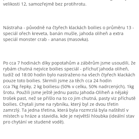
velikosti 12, samozřejmě bez protihrotu.
Nástraha - původně na čtyřech klackách boilies o průměru 13 -
speciál ořech kreveta, banán mušle, jahoda oliheň a extra
speciál monster crab - ananas (masovka).
Po cca 7 hodinách díky popotahům a záběrům jsme usoudili, že
rybám chutná nejvíce boilies speciál - příchuť jahoda oliheň,
tudíž od 18:00 hodin bylo nastraženo na všech čtyřech klackách
pouze toto boilies. Skrmili jsme za těch cca 24 hodin
cca 7kg řepky, 2 kg boiliesu (50% v celku, 50% nadrcených), 1kg
šrotu. Použili jsme ještě jednu pastu Jahoda-Oliheň a nějaký
trošek past, než se přišlo na to co jim chutná, pasty viz příchutě
boilies. Chytali jsme na rybníku, který byl ze dvou třetin
zamrzlý. Ta jedna třetina, která byla rozmrzlá byla naštěstí v
místech u hráze a stavidla, kde je největší hloubka (ideální stav
pro chytání ve studené vodě).