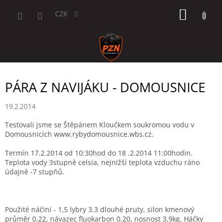
Přejít
NÁKUP
na
CZK
obsah
KOŠÍK
PÁRA Z NAVIJÁKU - DOMOUSNICE
19.2.2014
Testovali jsme se Štěpánem Kloučkem soukromou vodu v
Domousnicích www.rybydomousnice.wbs.cz.
Termín 17.2.2014 od 10:30hod do 18 .2.2014 11:00hodin.
Teplota vody 3stupně celsia, nejnižší teplota vzduchu ráno
údajně -7 stupňů.
Použité náčiní - 1,5 lybry 3.3 dlouhé pruty, silon kmenový
průměr 0.22, návazec fluokarbon 0.20, nosnost 3,9kg. Háčky