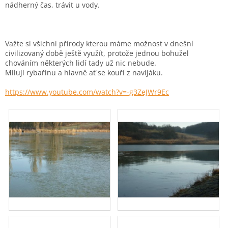
nádherný čas, trávit u vody.
Važte si všichni přírody kterou máme možnost v dnešní
civilizovaný době ještě využít, protože jednou bohužel
chováním některých lidí tady už nic nebude.
Miluji rybařinu a hlavně ať se kouří z navijáku.
https://www.youtube.com/watch?v=-g3ZeJWr9Ec