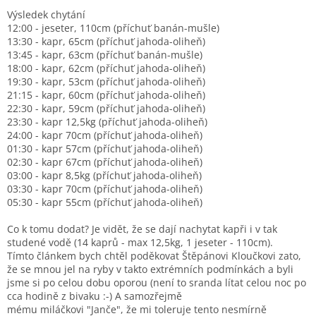
Výsledek chytání
12:00 - jeseter, 110cm (příchuť banán-mušle)
13:30 - kapr, 65cm (příchuť jahoda-oliheň)
13:45 - kapr, 63cm (příchuť banán-mušle)
18:00 - kapr, 62cm (příchuť jahoda-oliheň)
19:30 - kapr, 53cm (příchuť jahoda-oliheň)
21:15 - kapr, 60cm (příchuť jahoda-oliheň)
22:30 - kapr, 59cm (příchuť jahoda-oliheň)
23:30 - kapr 12,5kg (příchuť jahoda-oliheň)
24:00 - kapr 70cm (příchuť jahoda-oliheň)
01:30 - kapr 57cm (příchuť jahoda-oliheň)
02:30 - kapr 67cm (příchuť jahoda-oliheň)
03:00 - kapr 8,5kg (příchuť jahoda-oliheň)
03:30 - kapr 70cm (příchuť jahoda-oliheň)
05:30 - kapr 55cm (příchuť jahoda-oliheň)
Co k tomu dodat? Je vidět, že se dají nachytat kapři i v tak
studené vodě (14 kaprů - max 12,5kg, 1 jeseter - 110cm).
Tímto článkem bych chtěl poděkovat Štěpánovi Kloučkovi zato,
že se mnou jel na ryby v takto extrémních podmínkách a byli
jsme si po celou dobu oporou (není to sranda lítat celou noc po
cca hodině z bivaku :-) A samozřejmě
mému miláčkovi "Janče", že mi toleruje tento nesmírně