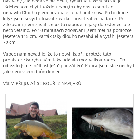
naštvaný ,ale nedá se nic dělat, rybařina taková prostě je
.Kdybychom chytli každou rybu,tak by nás to snad ani
nebavilo.Dlouho jsem nezahálel a nahodil znova.Po hodince,
když jsem si vychutnával kávičku, přišel záběr padáček .Při
zdolávání jsem zjistil, že už to nebude nějaký dorostenec, ale
něco většího. Po 10 minutách zdolávání jsem měl na podložce
jesetera 115 cm. Parťák taky dlouho nezahálel a vytáhl jesetera
70 cm.
Vůbec nám nevadilo, že to nebyli kapři, protože tato
prehistorická ryba nám taky udělala moc velkou radost. Do
odjezdu jsme měli asi ještě pár záběrů.Kapra jsem sice nechytil
,ale není všem dnům konec.
VŠEM PŘEJU, AŤ SE KOUŘÍ Z NAVIJÁKŮ.