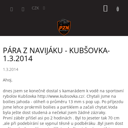
Přejít
NÁKUP
na
CZK
obsah
KOŠÍK
PÁRA Z NAVIJÁKU - KUBŠOVKA-
1.3.2014
1.3.2014
Ahoj,
dnes jsem se konečně dostal s kamarádem k vodě na sportovní
rybolov Kubšovka http://www.kubsovka.cz/. Chytali jsme na
boilies jahoda - oliheň o průměru 13 mm s pop up. Po příjezdu
jsme lehce prokrmili boilies a partiklem a začali chytat.Voda
byla ješte dost studená a nečekal jsem žádné zázraky.
První záběr přišel asi po 2 hodinách . Byl to jeseter tak 70 cm
,ale při podebírání se vypnul těsně u podběráku .Byl jsem dost