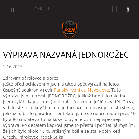
Přejít
NÁKUP
na
CZK
obsah
KOŠÍK
VÝPRAVA NAZVANÁ JEDNOROŽEC
27.6.2018
Zdravím párolovce a borce.
Ještě před ochlazením jsem s tátou opět vyrazil na letos
úspěšný soukromý revír
Panský rybník u Neveklova
. Tuto
výpravu jsme nazvali JEDNOROŽEC, jelikož hned dopoledne
jsem vytáhl kapra, který měl roh. Já jsem to ještě neviděl. Co vy,
viděli jste to někdy? Puštění jednorožce nám asi přineslo štěstí,
jelikož to bralo parádně. Tentokrát jsme se nepřehoupli přes 10
kg a 80 cm, ale za to na kusy to byla letošní nejúspěšnější
výprava. Po desátém kaprovi jsme to přestali počítat. Já myslím,
že jich bylo okolo 16-ti. Vítězným boilie se stal Robin Red -
Ořech. Párolovec Radek Štika