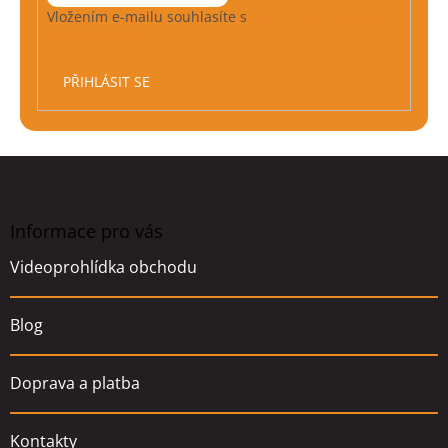
Vložením e-mailu souhlasíte s
podmínkami ochrany
osobních údajů
PŘIHLÁSIT SE
Z
á
p
a
Informace pro vás
t
Videoprohlídka obchodu
í
Blog
Doprava a platba
Kontakty