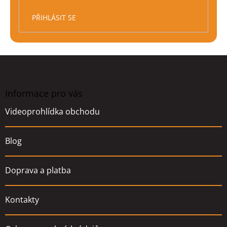
PŘIHLÁSIT SE
Z
á
p
a
Informace pro vás
t
Videoprohlídka obchodu
í
Blog
Doprava a platba
Kontakty