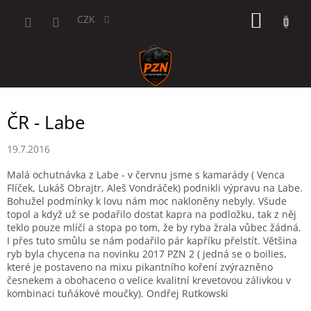
Přejít
NÁKUP
na
CZK
obsah
KOŠÍK
ČR - Labe
19.7.2016
Malá ochutnávka z Labe - v červnu jsme s kamarády ( Venca
Flíček, Lukáš Obrajtr, Aleš Vondráček) podnikli výpravu na Labe.
Bohužel podmínky k lovu nám moc nakloněny nebyly. Všude
topol a když už se podařilo dostat kapra na podložku, tak z něj
teklo pouze mlíčí a stopa po tom, že by ryba žrala vůbec žádná.
I přes tuto smůlu se nám podařilo pár kapříku přelstít. Většina
ryb byla chycena na novinku 2017 PZN 2 ( jedná se o boilies,
které je postaveno na mixu pikantního koření zvýrazněno
česnekem a obohaceno o velice kvalitní krevetovou zálivkou v
kombinaci tuňákové moučky). Ondřej Rutkowski