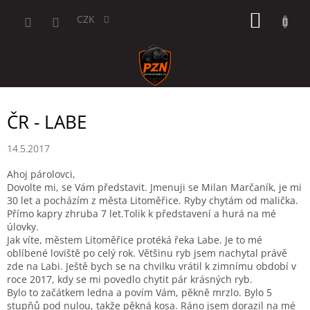
Přejít
NÁKUP
na
CZK
obsah
KOŠÍK
ČR - LABE
14.5.2017
Ahoj párolovci,
Dovolte mi, se Vám představit. Jmenuji se Milan Marčaník, je mi
30 let a pocházím z města Litoměřice. Ryby chytám od malička.
Přímo kapry zhruba 7 let.Tolik k představení a hurá na mé
úlovky.
Jak víte, městem Litoměřice protéká řeka Labe. Je to mé
oblíbené loviště po celý rok. Většinu ryb jsem nachytal právě
zde na Labi. Ještě bych se na chvilku vrátil k zimnímu období v
roce 2017, kdy se mi povedlo chytit pár krásných ryb.
Bylo to začátkem ledna a povím Vám, pěkně mrzlo. Bylo 5
stupňů pod nulou, takže pěkná kosa. Ráno jsem dorazil na mé