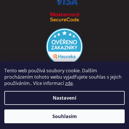
Tento web používá soubory cookie. Dalším
procházením tohoto webu vyjadřujete souhlas s jejich
používáním.. Více informací
zde
.
Vytvořil Shoptet
Nastavení
Copyright 2026
PÁRA Z NAVIJÁKU - Ondřej Rutkowski
.
Naše prodejna na adrese Dolní Vinice 454, 277 41 Kly je otevřena
Souhlasím
Všechna práva vyhrazena.
Po-Pá 9-18hod, So 8-12hod.