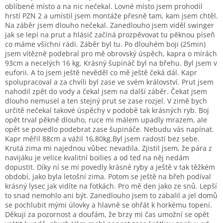
oblíbené místo a na nic nečekal. Lovné místo jsem prohodil
hrstí PZN 2 a umístil jsem montáže přesně tam, kam jsem chtěl.
Na záběr jsem dlouho nečekal. Zanedlouho jsem viděl swinger
jak se lepí na prut a hlásič začíná prozpěvovat tu pěknou píseň
co máme všichni rádi. Záběr byl tu. Po dlouhém boji (25min)
jsem vítězně podebral pro mě obrovský úspěch, kapra o mírách
93cm a necelých 16 kg. Krásný šupináč byl na břehu. Byl jsem v
euforii. A to jsem ještě nevěděl co mě ještě čeká dál. Kapr
spolupracoval a za chvíli byl zase ve svém království. Prut jsem
nahodil zpět do vody a čekal jsem na další záběr. Čekat jsem
dlouho nemusel a ten stejný prut se zase rozjel. V zimě bych
určitě nečekal takové úspěchy v podobě tak krásných ryb. Boj
opět trval pěkně dlouho, ruce mi málem upadly mrazem, ale
opět se povedlo podebrat zase šupináče. Nebudu vás napínat.
Kapr měřil 88cm a vážil 16,80kg.Byl jsem radostí bez sebe.
Krutá zima mi najednou vůbec nevadila. Zjistil jsem, že pára z
navijáku je velice kvalitní boilies a od teď na něj nedám
dopustit. Díky ní se mi povedly krásné ryby a ještě v tak těžkém
období, jako byla letošní zima. Potom se ještě na břeh podíval
krásný lysec jak vidíte na fotkách. Pro mě den jako ze snů. Lepší
to snad nemohlo ani být. Zanedlouho jsem to zabalil a jel domů
se pochlubit mými úlovky a hlavně se ohřát k horkému topení.
Děkuji za pozornost a doufám, že brzy mi čas umožní se opět