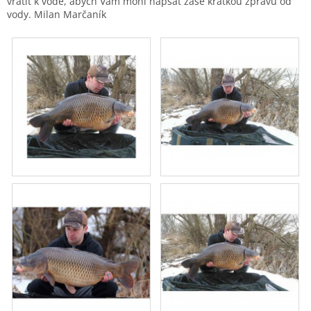
vrátit k vodě, abych Vám mohl napsat zase krátkou zprávu od
vody. Milan Marčaník