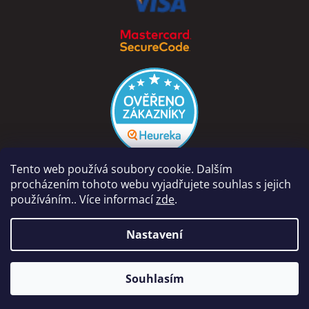
Tento web používá soubory cookie. Dalším
procházením tohoto webu vyjadřujete souhlas s jejich
používáním.. Více informací
zde
.
Vytvořil Shoptet
Nastavení
Copyright 2026
PÁRA Z NAVIJÁKU - Ondřej Rutkowski
.
Naše prodejna na adrese Dolní Vinice 454, 277 41 Kly je otevřena
Souhlasím
Všechna práva vyhrazena.
Po-Pá 9-18hod, So 8-12hod.