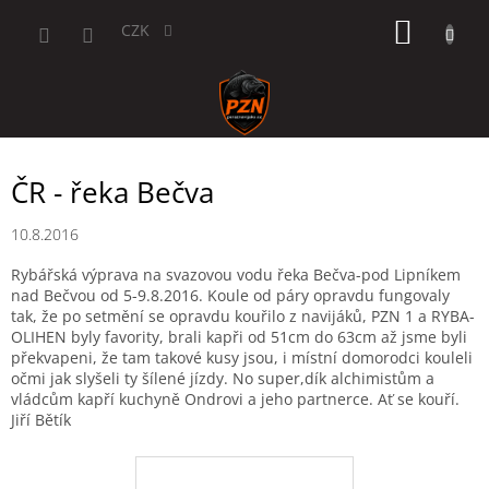
Přejít
NÁKUP
na
CZK
obsah
KOŠÍK
ČR - řeka Bečva
10.8.2016
Rybářská výprava na svazovou vodu řeka Bečva-pod Lipníkem
nad Bečvou od 5-9.8.2016. Koule od páry opravdu fungovaly
tak, že po setmění se opravdu kouřilo z navijáků, PZN 1 a RYBA-
OLIHEN byly favority, brali kapři od 51cm do 63cm až jsme byli
překvapeni, že tam takové kusy jsou, i místní domorodci kouleli
očmi jak slyšeli ty šílené jízdy. No super,dík alchimistům a
vládcům kapří kuchyně Ondrovi a jeho partnerce. Ať se kouří.
Jiří Bětík