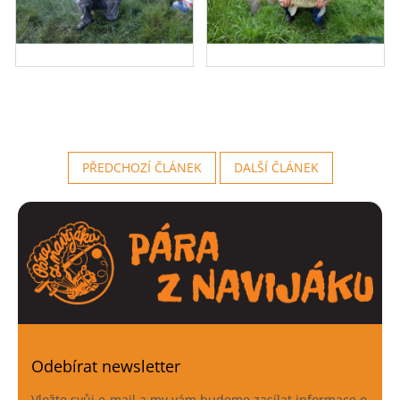
PŘEDCHOZÍ ČLÁNEK
DALŠÍ ČLÁNEK
Odebírat newsletter
Vložte svůj e-mail a my vám budeme zasílat informace o