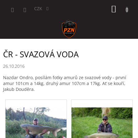
Přejít
NÁKUP
na
CZK
obsah
KOŠÍK
ČR - SVAZOVÁ VODA
26.10.2016
Nazdar Ondro, posílám fotky amurů ze svazové vody - první
amur 101cm a 14kg, druhý amur 107cm a 17kg. Ať se kouří,
Jakub Douděra.