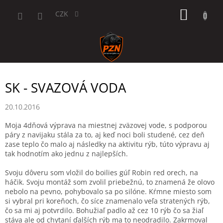
Přejít
NÁKUP
na
CZK
obsah
KOŠÍK
SK - SVAZOVÁ VODA
20.10.2016
Moja 4dňová výprava na miestnej zväzovej vode, s podporou
páry z navijaku stála za to, aj keď noci boli studené, cez deň
zase teplo čo malo aj následky na aktivitu rýb, túto výpravu aj
tak hodnotím ako jednu z najlepších.
Svoju dôveru som vložil do boilies gúľ Robin red orech, na
háčik. Svoju montáž som zvolil priebežnú, to znamená že olovo
nebolo na pevno, pohybovalo sa po silóne. Kŕmne miesto som
si vybral pri koreňoch, čo síce znamenalo veľa stratených rýb,
čo sa mi aj potvrdilo. Bohužiaľ padlo až cez 10 rýb čo sa žiaľ
stáva ale od chytaní ďalších rýb ma to neodradilo. Zakrmoval