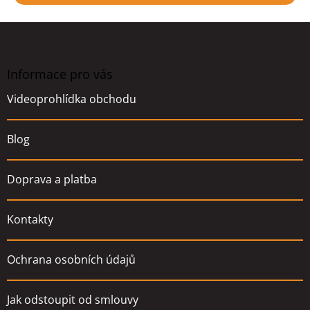
Z
á
p
a
Informace pro vás
t
Videoprohlídka obchodu
í
Blog
Doprava a platba
Kontakty
Ochrana osobních údajů
Jak odstoupit od smlouvy