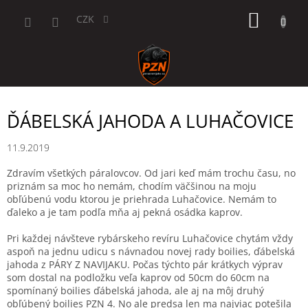
Přejít
NÁKUP
na
CZK
obsah
KOŠÍK
ĎÁBELSKÁ JAHODA A LUHAČOVICE
11.9.2019
Zdravím všetkých páralovcov. Od jari keď mám trochu času, no
priznám sa moc ho nemám, chodím väčšinou na moju
obľúbenú vodu ktorou je priehrada Luhačovice. Nemám to
ďaleko a je tam podľa mňa aj pekná osádka kaprov.
Pri každej návšteve rybárskeho revíru Luhačovice chytám vždy
aspoň na jednu udicu s návnadou novej rady boilies, ďábelská
jahoda z PÁRY Z NAVIJAKU. Počas týchto pár krátkych výprav
som dostal na podložku veľa kaprov od 50cm do 60cm na
spomínaný boilies ďábelská jahoda, ale aj na môj druhý
obľúbený boilies PZN 4. No ale predsa len ma najviac potešila