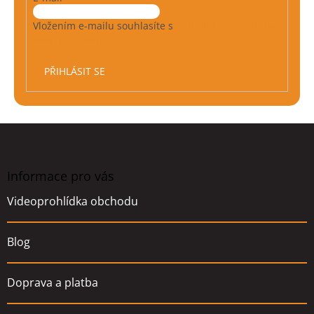
Vložením e-mailu souhlasíte s
podmínkami ochrany
osobních údajů
PŘIHLÁSIT SE
Z
á
p
a
Informace pro vás
t
Videoprohlídka obchodu
í
Blog
Doprava a platba