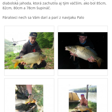
diabolská jahoda, ktorá zachutila aj tým väčším, ako bol 85cm,
82cm, 80cm a 78cm šupináč.
Páralovci nech sa Vám darí a parí z navijaku Palo