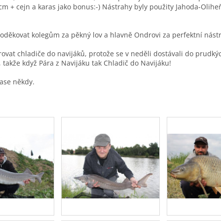
cm + cejn a karas jako bonus:-) Nástrahy byly použity Jahoda-Olih
poděkovat kolegům za pěkný lov a hlavně Ondrovi za perfektní nástr
rovat chladiče do navijáků, protože se v neděli dostávali do prudkýc
, takže když Pára z Navijáku tak Chladič do Navijáku!
zase někdy.