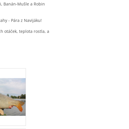
eň, Banán-Mušle a Robin
ahy - Pára z Navijáku!
h otáček, teplota rostla, a