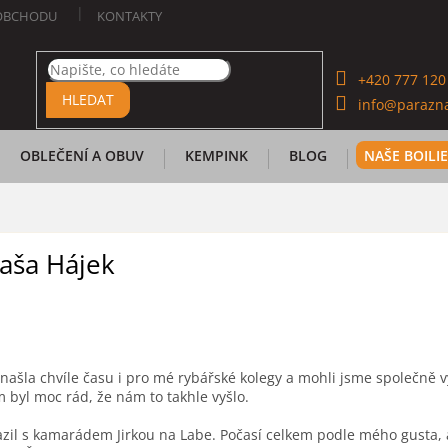
OBCHODU
KONTAKTY
+420 777 120
HLEDAT
info@parazna
OBLEČENÍ A OBUV
KEMPINK
BLOG
NAŠE BOILI
Saša Hájek
ašla chvíle času i pro mé rybářské kolegy a mohli jsme společně vy
m byl moc rád, že nám to takhle vyšlo.
zil s kamarádem Jirkou na Labe. Počasí celkem podle mého gusta, až