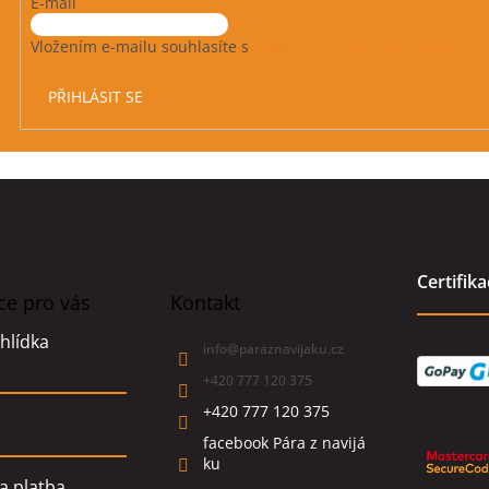
E-mail
Vložením e-mailu souhlasíte s
podmínkami ochrany osobních 
PŘIHLÁSIT SE
Certifik
ce pro vás
Kontakt
hlídka
info
@
paraznavijaku.cz
+420 777 120 375
+420 777 120 375
facebook Pára z navijá
ku
a platba