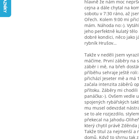
hlavně že nám moc nepršelo.
cejna a dále chytal na ko
sobotu v 7:30 ráno, až js
Ořech. Kolem 9:00 mi přic
mám. Náhoda no:-). Vytáhl
jeho perfektně kulatý tělo
dobré kondici, něco jako j
rybník Hrušov…
Takže v neděli jsem vyrazi
máčíme. První záběry na s
záběr i mě, na břeh dostá
příběhu sehraje ještě roli
přichází Jeseter mě a má 
začala intenzita záběrů o
přítoku. Záběry mi chodili
panáčka:-). Ovšem vedle u 
spojených rybářských takti
mu musel odevzdat nástrah
se to ale rozjezdilo, style
překecal na Jahodu-Oliheň
který chytil právě Zděnda 
Takže titul za nejmenší a
domů. Když to shrnu tak z