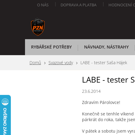
Přejít
O NÁS
DOPRAVA A PLATBA
HODNOCENÍ 
na
obsah
RYBÁŘSKÉ POTŘEBY
NÁVNADY, NÁSTRAHY
Domů
Svazové vody
LABE - tester Saša Hájek
LABE - tester 
23.6.2014
Zdravím Párolovce!
Konečně se tenhle víkend n
párkrát do roka, takže jse
V pátek a sobotu jsem vyra