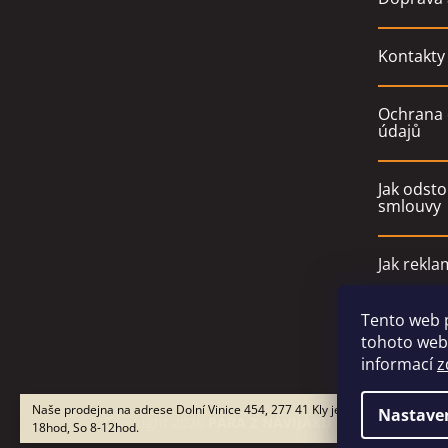
Kontakty
Ochrana 
údajů
Jak odsto
smlouvy
Jak rekla
Tento web 
Obchodn
tohoto webu
informací
z
Naše prodejna na adrese Dolní Vinice 454, 277 41 Kly je otevřena Po-Pá 9-
Nastave
Copyright 2026
PÁRA Z NAVIJÁKU - Ondřej Rutkow
18hod, So 8-12hod.