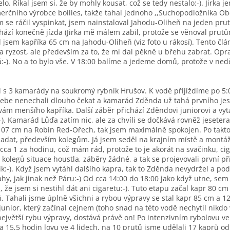
 Říkal jsem si, že by mohly kousat, což se tedy nestalo:-). Jirka je
merčního výrobce boilies, takže tahal jednoho ,,Suchopodložníka Ob
em se ráčil vyspinkat, jsem nainstaloval Jahodu-Oliheň na jeden pru
hází konečně jízda (Jirka mě málem zabil, protože se věnoval prutů
 jsem kapříka 65 cm na Jahodu-Oliheň (viz foto u rákosí). Tento člá
 a ryzost, ale především za to, že mi dal pěkně u břehu zabrat. Opr
á:-). No a to bylo vše. V 18:00 balíme a jedeme domů, protože v nedě
l s 3 kamarády na soukromý rybník Hrušov. K vodě přijíždíme po 5:0
ebe nenechali dlouho čekat a kamarád Zděnda už tahá prvního jeset
vám menšího kapříka. Další záběr přichází Zděndovi juniorovi a vyt
:-). Kamarád Lůďa zatím nic, ale za chvíli se dočkává rovněž jeseter
107 cm na Robin Red-Ořech, tak jsem maximálně spokojen. Po takt
padat, především kolegům. Já jsem seděl na krajním místě a montá
 cca 1 za hodinu, což mám rád, protože to je akorát na svačinku, c
kolegů situace houstla, záběry žádné, a tak se projevovali první př
k:-). Když jsem vytáhl dalšího kapra, tak to Zděnda nevydržel a po
y, jak jinak než Páru:-) Od cca 14:00 do 18:00 jako když utne, sem
m, že jsem si nestihl dát ani cigaretu:-). Tuto etapu začal kapr 80 c
. Tahali jsme úplně všichni a rybou výpravy se stal kapr 85 cm a 1
junior, který začínal cejnem (toho snad na této vodě nechytil nikdo 
 největší rybu výpravy, dostává právě on! Po intenzivním rybolovu v
a 15,5 hodin lovu ve 4 lidech, na 10 prutů jsme udělali 17 kaprů o