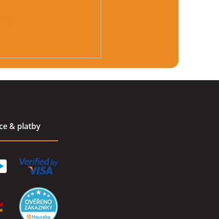
údajů
ace & platby