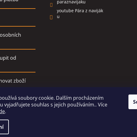
paraznavijaku
youtube Pára z naviják
u
osobních
upit od
movat zboží
používá soubory cookie. Dalším procházením
í podmínky
S
 vyjadřujete souhlas s jejich používáním.. Více
de
.
ní
ski
. Všechna práva vyhrazena.