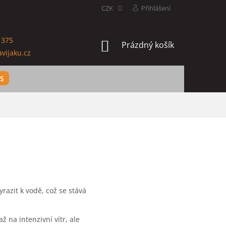
CZK
Přihlášení
 375
NÁKUPNÍ
Prázdný košík
vijaku.cz
KOŠÍK
ES
razit k vodě, což se stává
 na intenzivní vítr, ale