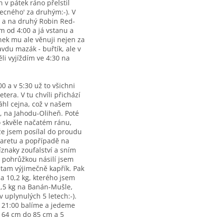
n v pátek ráno přelstil
ecného' za druhým:-). V
t a na druhý Robin Red-
m od 4:00 a já vstanu a
nek mu ale věnuji nejen za
avdu mazák - buřtík, ale v
li vyjíždím ve 4:30 na
0 a v 5:30 už to všichni
era. V tu chvíli přichází
áhl cejna, což v našem
a, na Jahodu-Oliheň. Poté
o skvěle načatém ránu,
že jsem posílal do proudu
igaretu a popřípadě na
íznaky zoufalství a sním
d pohrůžkou násilí jsem
 tam výjimečně kapřík. Pak
m a 10,2 kg, kterého jsem
2,5 kg na Banán-Mušle,
v uplynulých 5 letech:-).
e 21:00 balíme a jedeme
d 64 cm do 85 cm a 5