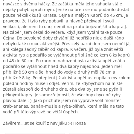
navázce s dvěma háčky. Ze začátku měla jeho vahadla stále
nějaký pohyb oproti mým. Jenže na břeh se mu podařilo dostat
pouze několik kusů Karasa, Cejna a malých Kaprů do 45 cm. Je
pravdou, že i tyto ryby pobavili a hlavně překvapili svoji
velikostí, ale není to ono, nemít na prutu bojovnějšího kapra J.
Na záběr jsem čekal do večera, když jsem vytáhl také pouze
Cejna. Do povolené doby chytání již nepřišlo nic a další ráno
nebylo také o moc aktivnější. Přes celý parní den jsem neměl já,
ani kolega žádný záběr od kapra. K večeru již byla znát větší
aktivita ryb a podařilo se vytáhnout přibližně celkem 6 ks kaprů
od 45 do 60 cm. Po ranním nahození byla aktivita opět znát a
podařilo se vytáhnout hned dva kapry najednou. Jeden měl
přibližně 50 cm a šel hned do vody a druhý měl 78 cm a
přibližně 8 kg. Po oteplení již aktivita opět ustoupila a my kolem
polední hodiny museli odjet. Věřím, že kdybychom na místě
zůstali alespoň do druhého dne, oba dva by jsme se pyšnili
pěknými kapry. Je samozřejmostí, že všechny chycené ryby
plavou dále :-). Jako příchutě jsem na výpravě volil monster
crab-ananas, banán-mušle a ryba-oliheň, která měla na této
vodě při této výpravě největší úspěch.
Závěrem….ať se kouří z navijáku :-) Honza