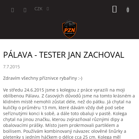
Přejít
NÁKUP
na
CZK
obsah
KOŠÍK
PÁLAVA - TESTER JAN ZACHOVAL
7.7.2015
Zdravím všechny příznivce rybařiny :-)
Ve středu 24.6.2015 jsme s kolegou z práce vyrazili na moji
oblíbenou Pálavu. Z časových důvodů jsme na tomto krásném a
klidném místě nemohli zůstat déle, než do pátku. Já chytal na
kuličky o průměru 13 mm, které dávám vždy dvě pod sebe
seříznutými konci k sobě, a dále toto obaluji v pastě. Kolega
chytal na jinou značku, kterou zvýrazňoval různými dipy a
obalovacími prášky. Místo jsem prokrmovali partiklem a
boilisem. Používám kombinovaný návazec olověné šnůrky a
pletenky s jedním háčkem o délce cca 25 cm. Kolega měl