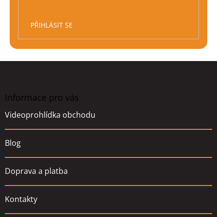
osobních údajů
PŘIHLÁSIT SE
Z
á
p
a
Informace pro vás
t
Videoprohlídka obchodu
í
Blog
Doprava a platba
Kontakty