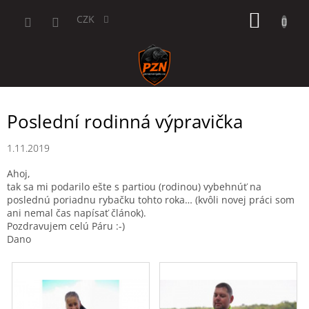
Přejít
NÁKUP
na
CZK
obsah
KOŠÍK
Poslední rodinná výpravička
1.11.2019
Ahoj,
tak sa mi podarilo ešte s partiou (rodinou) vybehnúť na
poslednú poriadnu rybačku tohto roka… (kvôli novej práci som
ani nemal čas napísať článok).
Pozdravujem celú Páru :-)
Dano