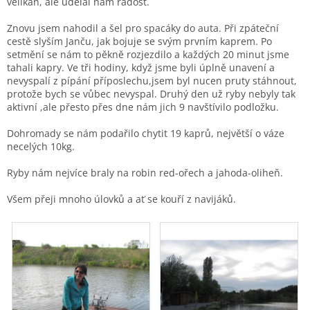
velikán, ale udělal nám radost.
Znovu jsem nahodil a šel pro spacáky do auta. Při zpáteční
cestě slyším Janču, jak bojuje se svým prvním kaprem. Po
setmění se nám to pěkně rozjezdilo a každých 20 minut jsme
tahali kapry. Ve tři hodiny, když jsme byli úplně unavení a
nevyspalí z pípání příposlechu,jsem byl nucen pruty stáhnout,
protože bych se vůbec nevyspal. Druhý den už ryby nebyly tak
aktivní ,ale přesto přes dne nám jich 9 navštívilo podložku.
Dohromady se nám podařilo chytit 19 kaprů, největší o váze
necelých 10kg.
Ryby nám nejvíce braly na robin red-ořech a jahoda-oliheň.
Všem přeji mnoho úlovků a ať se kouří z navijáků.