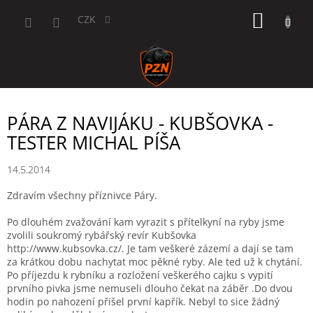
Přejít
NÁKUP
na
CZK
obsah
KOŠÍK
PÁRA Z NAVIJÁKU - KUBŠOVKA -
TESTER MICHAL PÍŠA
14.5.2014
Zdravím všechny příznivce Páry.
Po dlouhém zvažování kam vyrazit s přítelkyní na ryby jsme
zvolili soukromý rybářský revír Kubšovka
http://www.kubsovka.cz/. Je tam veškeré zázemí a dají se tam
za krátkou dobu nachytat moc pěkné ryby. Ale ted už k chytání.
Po příjezdu k rybníku a rozložení veškerého cajku s vypití
prvního pivka jsme nemuseli dlouho čekat na záběr .Do dvou
hodin po nahození přišel první kapřík. Nebyl to sice žádný