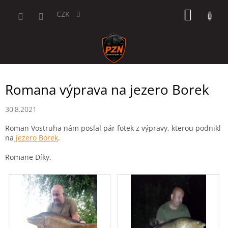
Přejít
NÁKUP
na
CZK
obsah
KOŠÍK
Romana výprava na jezero Borek
30.8.2021
Roman Vostruha nám poslal pár fotek z výpravy, kterou podnikl
na
jezero Borek
.
Romane Díky.