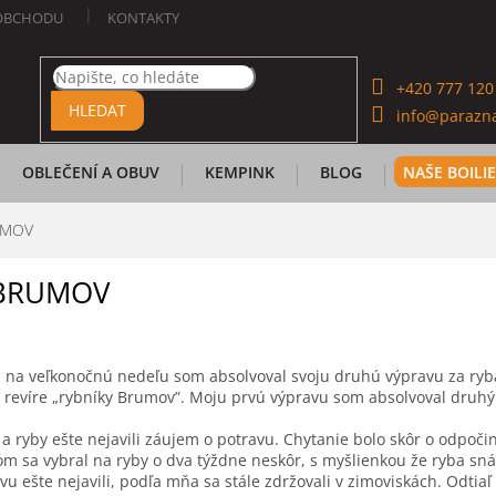
OBCHODU
KONTAKTY
+420 777 120
HLEDAT
info@parazna
OBLEČENÍ A OBUV
KEMPINK
BLOG
NAŠE BOILI
UMOV
 BRUMOV
 na veľkonočnú nedeľu som absolvoval svoju druhú výpravu za ryb
evíre „rybníky Brumov”. Moju prvú výpravu som absolvoval druhý
a ryby ešte nejavili záujem o potravu. Chytanie bolo skôr o odpoči
om sa vybral na ryby o dva týždne neskôr, s myšlienkou že ryba sná
avu ešte nejavili, podľa mňa sa stále zdržovali v zimoviskách. Odtiaľ