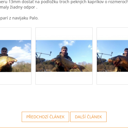
meru 13mm dostať na podložku troch pekných kapríkov o rozmeroch
omaly žiadny odpor .
parí z navijaku Palo.
PŘEDCHOZÍ ČLÁNEK
DALŠÍ ČLÁNEK