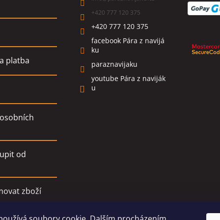
+420 777 120 375
+420 777 120 375
facebook Pára z navijá
ku
a platba
paraznavijaku
youtube Pára z naviják
u
osobních
upit od
movat zboží
používá soubory cookie. Dalším procházením
í podmínky