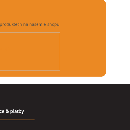
h produktech na našem e-shopu.
údajů
ace & platby