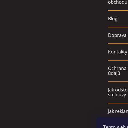
obchodu
Blog
Doprava 
Kontakty
Ochrana 
údajů
Jak odsto
smlouvy
Jak rekla
Tento web 
Obchodn