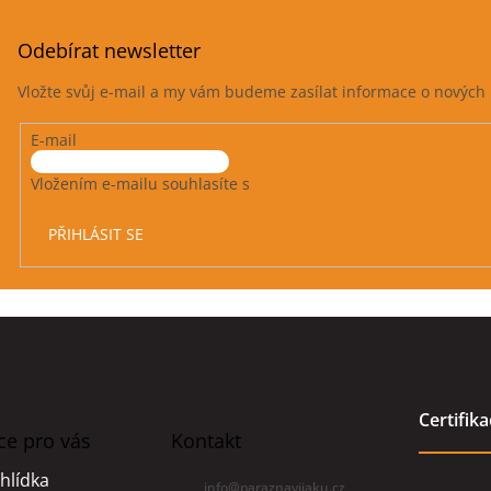
Odebírat newsletter
Vložte svůj e-mail a my vám budeme zasílat informace o novýc
E-mail
Vložením e-mailu souhlasíte s
podmínkami ochrany osobních 
PŘIHLÁSIT SE
Certifik
ce pro vás
Kontakt
hlídka
info
@
paraznavijaku.cz