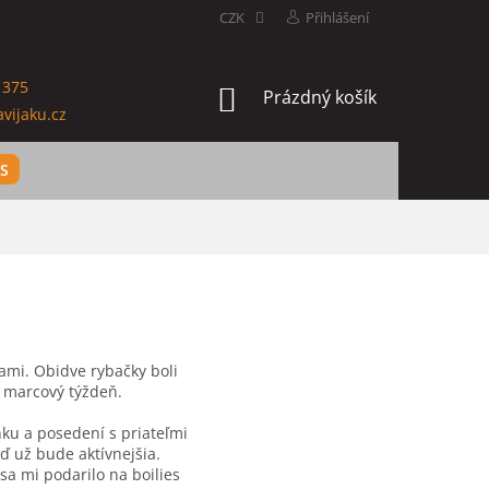
CZK
Přihlášení
 375
NÁKUPNÍ
Prázdný košík
vijaku.cz
KOŠÍK
ES
ami. Obidve rybačky boli
 marcový týždeň.
nku a posedení s priateľmi
ď už bude aktívnejšia.
 sa mi podarilo na boilies